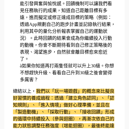
能引發興奮與愉悅感。回饋機制可以讓我們看
見任務執行的成果，知道自己距離目標有多
遠，進而擬定或修正達成目標的策略（例如：
透過
App
規劃自己的跑步計畫並記錄執行結果，
利用其中的量化分析報表掌握自己的運動狀
況）。此時回饋的結果會成為你繼續投入行動
的動機，你會不斷期待看到自己修正策略後的
表現、渴望進步，自然就會離目標愈來愈近
了。
à
如果你知道再打兩隻怪就可以升上
30
級。你想
不想趕快升級、看看自己升到
30
級之後會變得
多厲害？
總結以上，
我們以「玩一場遊戲」的概念來比擬良
好習慣的養成過程：透過「建立角色認同」、「認
知規則」、「進入情境」做好心理準備，並且在
「製造動機」、「採取行動」、「接收回饋」形成
的循環中持續投入（參與迴圈），再漸次依自己的
能力狀態調整任務強度（增能迴圈），最後終能達