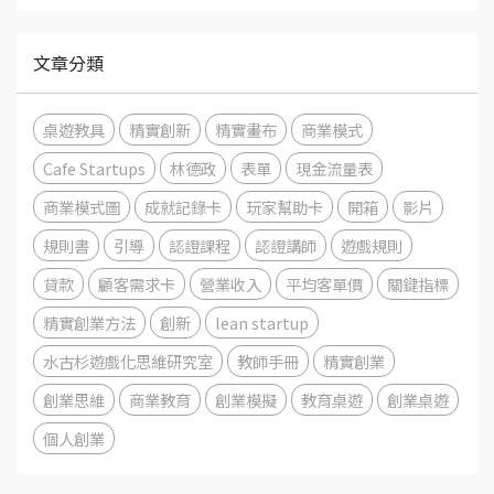
文章分類
桌遊教具
精實創新
精實畫布
商業模式
Cafe Startups
林德政
表單
現金流量表
商業模式圖
成就記錄卡
玩家幫助卡
開箱
影片
規則書
引導
認證課程
認證講師
遊戲規則
貸款
顧客需求卡
營業收入
平均客單價
關鍵指標
精實創業方法
創新
lean startup
水古杉遊戲化思維研究室
教師手冊
精實創業
創業思維
商業教育
創業模擬
教育桌遊
創業桌遊
個人創業