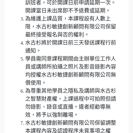
訓班者，可於開課日前申請延期一次。
開課當日未出席即不予退費或延期。
為維護上課品質，本課程設有人數上
限，
水古杉敏捷創新顧問有限公司
保留
最終接受報名與否的權利。
水古杉將於開課日前三天發送課程行前
通知。
學員需同意課程期間由主辦單位工作人
員或講師所拍攝之照片及影音錄影內容
均授權
水古杉敏捷創新顧問有限公司
無
償使用。
為尊重其他學員之隱私及講師與水古杉
之智慧財產權，上課過程中可拍照但請
勿錄影、錄音或直播。違者經勸導無
效，將予以強制離場。
水古杉敏捷創新顧問有限公司
保留調整
本課程內容及認證程序未竟事項之權