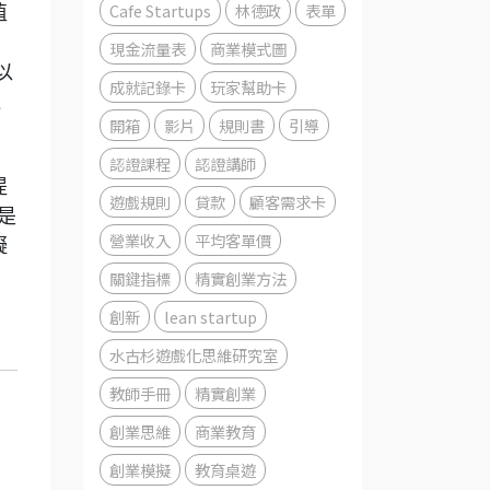
Cafe Startups
林德政
表單
值
現金流量表
商業模式圖
以
成就記錄卡
玩家幫助卡
速
開箱
影片
規則書
引導
認證課程
認證講師
提
遊戲規則
貸款
顧客需求卡
是
營業收入
平均客單價
擬
關鍵指標
精實創業方法
創新
lean startup
水古杉遊戲化思維研究室
教師手冊
精實創業
創業思維
商業教育
創業模擬
教育桌遊