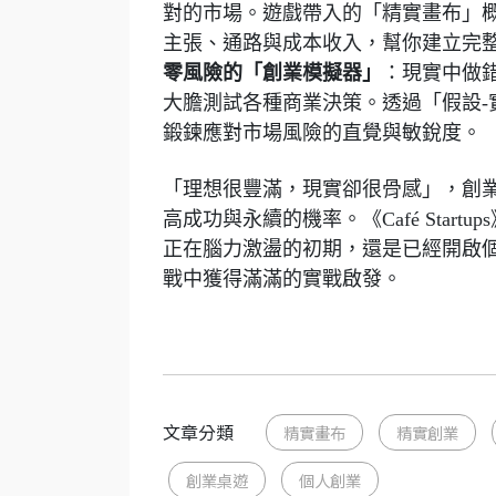
對的市場。遊戲帶入的「精實畫布」
主張、通路與成本收入，幫你建立完
零風險的「創業模擬器」
：現實中做
大膽測試各種商業決策。透過「假設-
鍛鍊應對市場風險的直覺與敏銳度。
「理想很豐滿，現實卻很骨感」，創
高成功與永續的機率。《Café Sta
正在腦力激盪的初期，還是已經開啟
戰中獲得滿滿的實戰啟發。
文章分類
精實畫布
精實創業
創業桌遊
個人創業