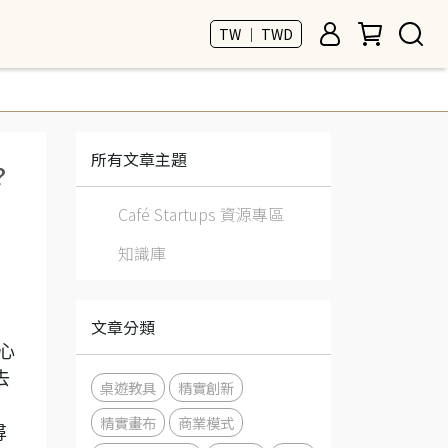
TW ｜ TWD
所有文章主題
？
Café Startups 資源專區
知識庫
文章分類
核心
去
桌遊教具
精實創新
精實畫布
商業模式
尋