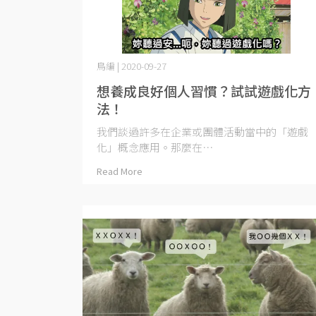
鳥編 | 2020-09-27
想養成良好個人習慣？試試遊戲化方
法！
我們談過許多在企業或團體活動當中的「遊戲
化」概念應用。那麼在⋯
Read More