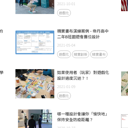
2021-10-01
遊戲化
的
精實畫布演練案例 - 帝丹高中
二年B班園遊會攤位設計
2021-05-04
遊戲化
精實創新
精實畫布
學
如果使用者（玩家）對遊戲化
設計過度沉迷？！
2021-01-09
遊戲化
哪一種設計會讓你「愉快地」
保持安全防疫距離？
2020-10-27