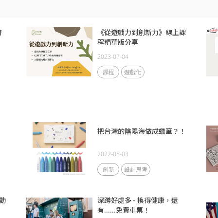
特
《從遊戲力到創新力》線上課
程精華版分享
2023-07-04
課程
遊戲化
把台灣的陰陽海做成蠟筆？！
2022-05-03
創新
設計思考
動
深蹲好處多 - 換得健康，還
有......免費車票！