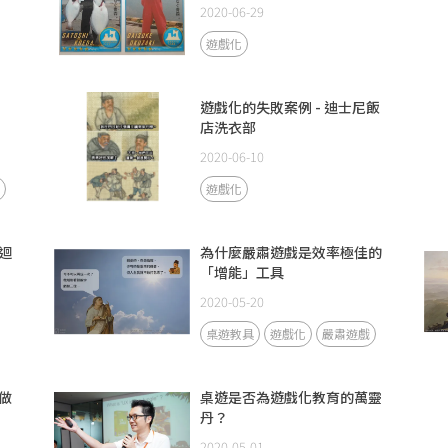
2020-06-29
遊戲化
遊戲化的失敗案例 - 迪士尼飯
店洗衣部
2020-06-10
遊戲化
迴
為什麼嚴肅遊戲是效率極佳的
「增能」工具
2020-05-20
桌遊教具
遊戲化
嚴肅遊戲
做
桌遊是否為遊戲化教育的萬靈
丹？
2020-05-01