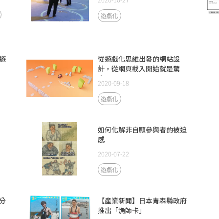
遊戲化
遊
從遊戲化思維出發的網站設
計，從網頁載入開始就是驚
喜！
2020-09-18
遊戲化
如何化解非自願參與者的被迫
感
2020-07-22
遊戲化
分
【產業新聞】日本青森縣政府
推出「漁師卡」