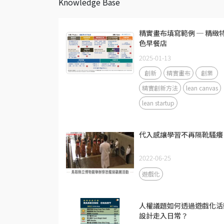
Knowledge Base
精實畫布填寫範例 ─ 精緻
色早餐店
2025-01-13
創新
精實畫布
創業
精實創新方法
lean canvas
lean startup
代入感讓學習不再隔靴騷癢
2022-06-25
遊戲化
人權議題如何透過遊戲化活
設計走入日常？