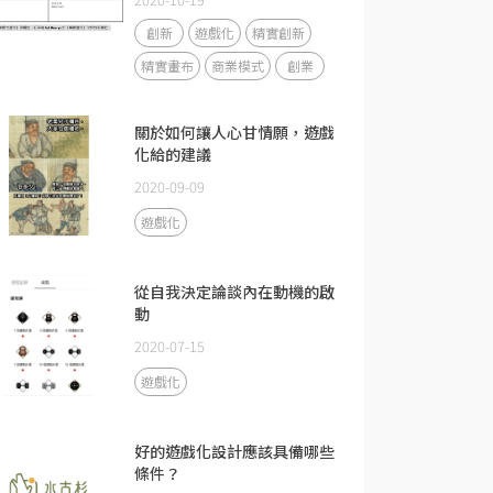
（Business Model
Canvas）？
創新
遊戲化
精實創新
精實畫布
商業模式
創業
關於如何讓人心甘情願，遊戲
化給的建議
2020-09-09
遊戲化
從自我決定論談內在動機的啟
動
2020-07-15
遊戲化
好的遊戲化設計應該具備哪些
條件？