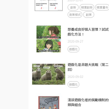
創新
精實創新
精實畫布
商業模式
創業
想養成良好個人習慣？試試
戲化方法！
2020-09-27
遊戲化
遊戲化是非題大挑戰（第二
回）
2020-09-02
遊戲化
淺談遊戲化裡的獎勵機制的
類與組合