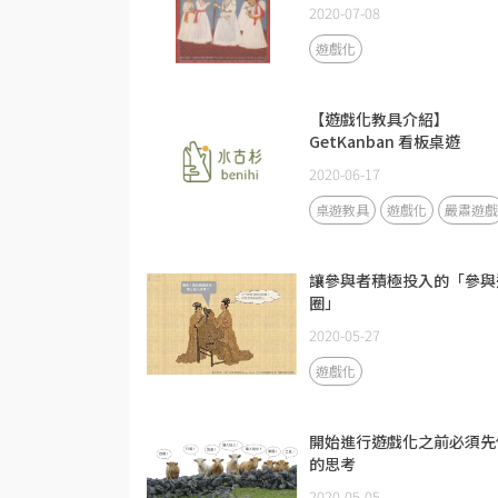
2020-07-08
遊戲化
【遊戲化教具介紹】
GetKanban 看板桌遊
2020-06-17
桌遊教具
遊戲化
嚴肅遊戲
讓參與者積極投入的「參與
圈」
2020-05-27
遊戲化
開始進行遊戲化之前必須先
的思考
2020-05-05