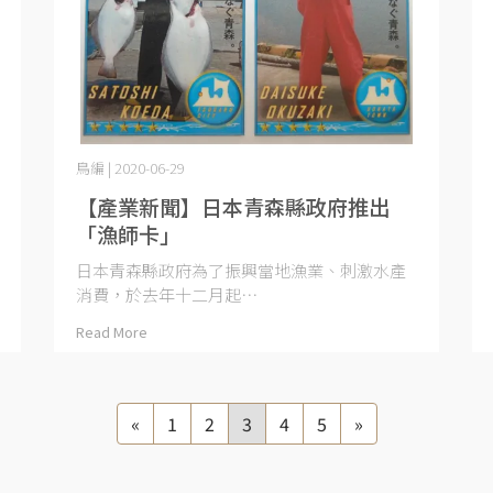
鳥編 | 2020-06-29
【產業新聞】日本青森縣政府推出
「漁師卡」
日本青森縣政府為了振興當地漁業、刺激水產
消費，於去年十二月起⋯
Read More
«
1
2
3
4
5
»