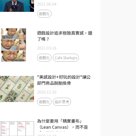
2021-06-04
遊戲化
遊戲設計追求極致真實感，錯
了嗎？
2021-03-16
遊戲化
Cafe Startups
"美感設計+好玩的設計"讓公
部門商品脫胎換骨
2020-12-10
遊戲化
設計思考
為什麼要用「精實畫布」
（Lean Canvas），而不是
「商業模式畫布」
2020-10-19