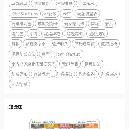
桌遊教具
精實創新
精實畫布
商業模式
Cafe Startups
林德政
表單
現金流量表
商業模式圖
成就記錄卡
玩家幫助卡
開箱
影片
規則書
引導
認證課程
認證講師
遊戲規則
貸款
顧客需求卡
營業收入
平均客單價
關鍵指標
精實創業方法
創新
lean startup
水古杉遊戲化思維研究室
教師手冊
精實創業
創業思維
商業教育
創業模擬
教育桌遊
創業桌遊
個人創業
知識庫